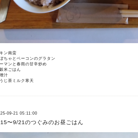
キン南蛮
ぼちゃとベーコンのグラタン
ーマンと春雨の甘辛炒め
穀米ごはん
噌汁
うじ茶ミルク寒天
25-09-21 05:11:00
/15〜9/21のつぐみのお昼ごはん