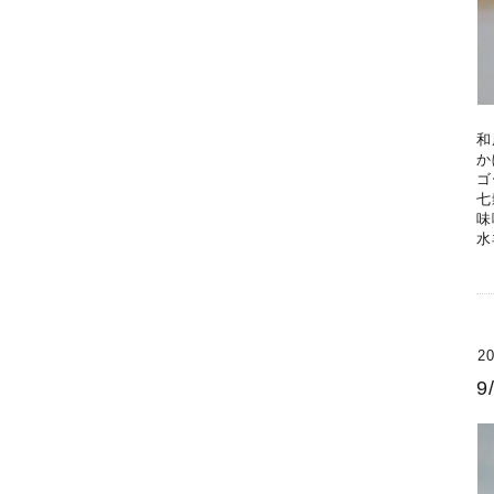
和
か
ゴ
七
味
水
20
9