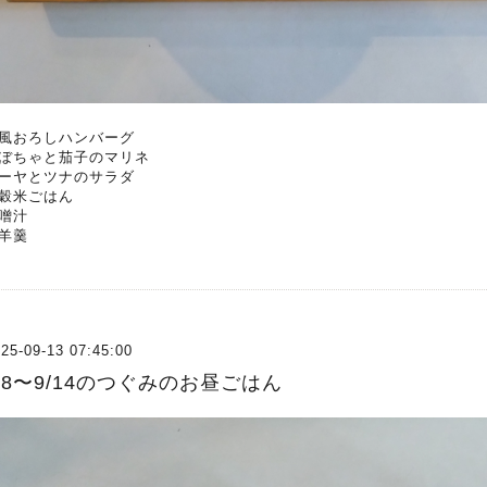
風おろしハンバーグ
ぼちゃと茄子のマリネ
ーヤとツナのサラダ
穀米ごはん
噌汁
羊羹
25-09-13 07:45:00
/8〜9/14のつぐみのお昼ごはん