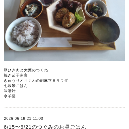
豚ひき肉と大葉のつくね
焼き茄子南蛮
きゅうりとちくわの胡麻マヨサラダ
七穀米ごはん
味噌汁
水羊羹
2026-06-19 21:11:00
6/15〜6/21のつぐみのお昼ごはん