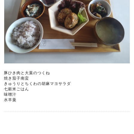
豚ひき肉と大葉のつくね
焼き茄子南蛮
きゅうりとちくわの胡麻マヨサラダ
七穀米ごはん
味噌汁
水羊羹