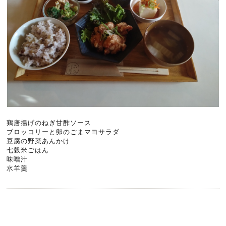
鶏唐揚げのねぎ甘酢ソース
ブロッコリーと卵のごまマヨサラダ
豆腐の野菜あんかけ
七穀米ごはん
味噌汁
水羊羹