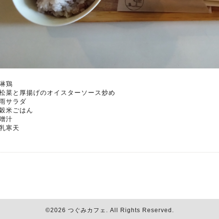
淋鶏
松菜と厚揚げのオイスターソース炒め
雨サラダ
穀米ごはん
噌汁
乳寒天
©2026
つぐみカフェ
. All Rights Reserved.